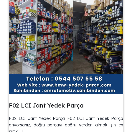
F02 LCI Jant Yedek Parça
F02 LCI Jant Yedek Parça F02 LCI Jant Yedek Parça
arıyorsanız, doğru parçayı doğru yerden almak işin en
kritik[…]