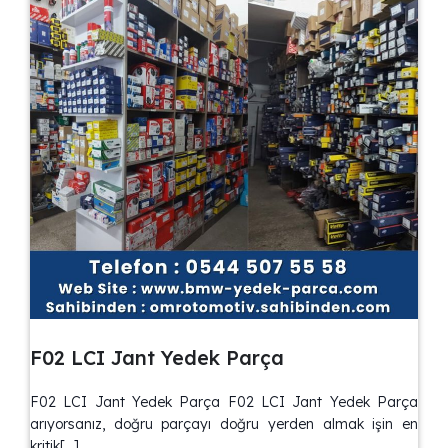
F02 LCI Jant Yedek Parça
F02 LCI Jant Yedek Parça F02 LCI Jant Yedek Parça
arıyorsanız, doğru parçayı doğru yerden almak işin en
kritik[…]