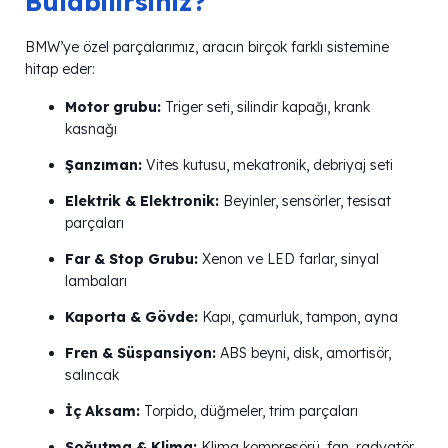
Bulabilirsiniz?
BMW’ye özel parçalarımız, aracın birçok farklı sistemine
hitap eder:
Motor grubu:
Triger seti, silindir kapağı, krank
kasnağı
Şanzıman:
Vites kutusu, mekatronik, debriyaj seti
Elektrik & Elektronik:
Beyinler, sensörler, tesisat
parçaları
Far & Stop Grubu:
Xenon ve LED farlar, sinyal
lambaları
Kaporta & Gövde:
Kapı, çamurluk, tampon, ayna
Fren & Süspansiyon:
ABS beyni, disk, amortisör,
salıncak
İç Aksam:
Torpido, düğmeler, trim parçaları
Soğutma & Klima:
Klima kompresörü, fan, radyatör