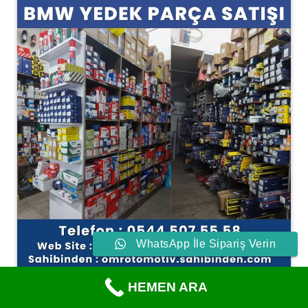
WhatsApp İle Sipariş Verin
HEMEN ARA
F04 Hybrid Far Yedek Parça