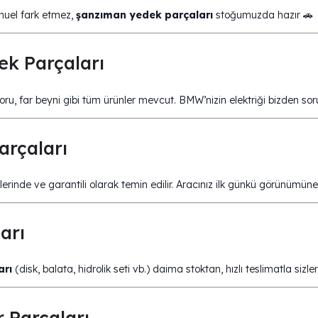
nuel fark etmez,
şanzıman yedek parçaları
stoğumuzda hazır 🚗
ek Parçaları
u, far beyni gibi tüm ürünler mevcut. BMW’nizin elektriği bizden sor
arçaları
ülerinde ve garantili olarak temin edilir. Aracınız ilk günkü görünümün
arı
arı
(disk, balata, hidrolik seti vb.) daima stoktan, hızlı teslimatla sizle
 Parçaları