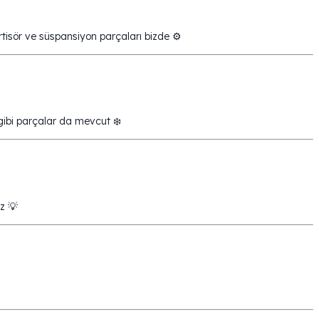
tisör ve süspansiyon parçaları bizde ⚙️
 gibi parçalar da mevcut ❄️
z 💡