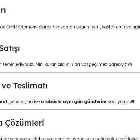
rı
k OMR Otomotiv olarak her zaman uygun fiyat, kaliteli ürün ve hızlı 
Satışı
rı temin ediyoruz. Mini kullanıcılarının da vazgeçilmez adresiyiz 🧰
ve Teslimatı
imat
, şehir dışına ise
otobüsle aynı gün gönderim
sağlıyoruz 🚛
a Çözümleri
i
de sunuyoruz. Bütçenize göre en uygun seçeneği birlikte belirleyeli