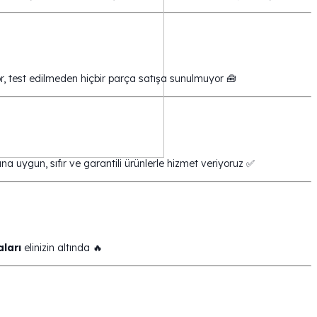
yor, test edilmeden hiçbir parça satışa sunulmuyor 🧰
ına uygun, sıfır ve garantili ürünlerle hizmet veriyoruz ✅
ları
elinizin altında 🔥