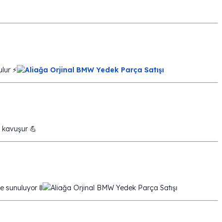
ulur ⚡
e kavuşur 💪
re sunuluyor 🚦