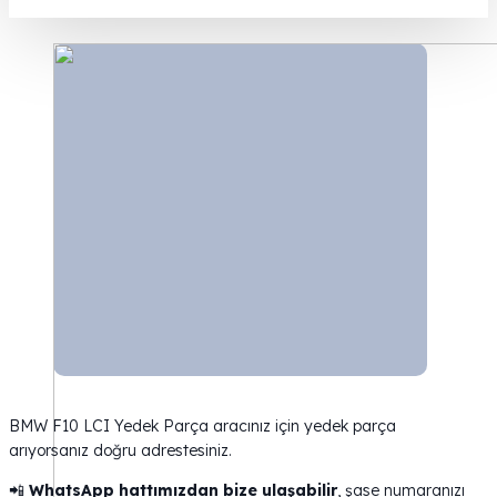
BMW F10 LCI Yedek Parça aracınız için yedek parça
arıyorsanız doğru adrestesiniz.
📲
WhatsApp hattımızdan bize ulaşabilir
, şase numaranızı