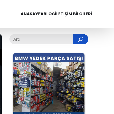
ANASAYFA
BLOG
İLETIŞIM BILGILERI