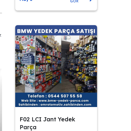
GÖR
.
F02 LCI Jant Yedek
Parça