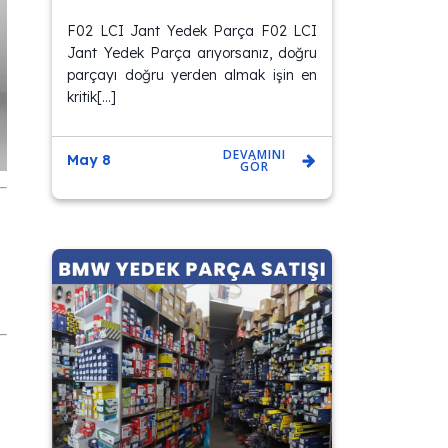
F02 LCI Jant Yedek Parça F02 LCI
Jant Yedek Parça arıyorsanız, doğru
parçayı doğru yerden almak işin en
kritik[…]
DEVAMINI
May 8
GÖR