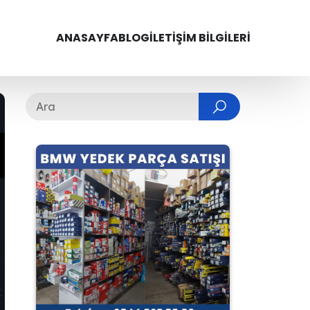
ANASAYFA
BLOG
İLETIŞIM BILGILERI