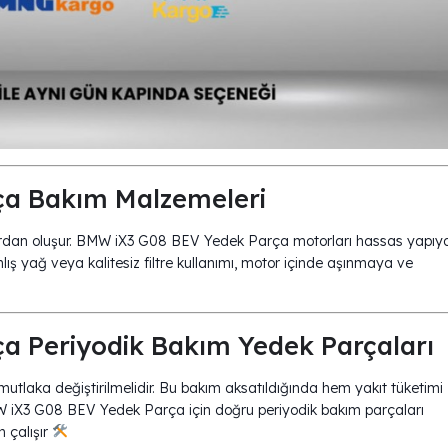
ça Bakım Malzemeleri
ıvılardan oluşur. BMW iX3 G08 BEV Yedek Parça motorları hassas yapıy
nlış yağ veya kalitesiz filtre kullanımı, motor içinde aşınmaya ve
a Periyodik Bakım Yedek Parçaları
 mutlaka değiştirilmelidir. Bu bakım aksatıldığında hem yakıt tüketimi
W iX3 G08 BEV Yedek Parça için doğru periyodik bakım parçaları
 çalışır