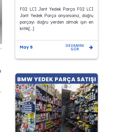
F02 LCI Jant Yedek Parça F02 LCI
Jant Yedek Parça arıyorsanız, doğru
parçayı doğru yerden almak işin en
kritik[…]
DEVAMINI
May 8
GÖR
a