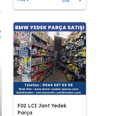
GÖR
u
n
F02 LCI Jant Yedek
Parça