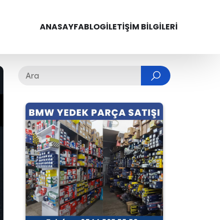
ANASAYFA
BLOG
İLETIŞIM BILGILERI