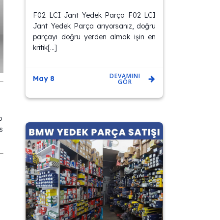
F02 LCI Jant Yedek Parça F02 LCI
Jant Yedek Parça arıyorsanız, doğru
parçayı doğru yerden almak işin en
kritik[…]
DEVAMINI
May 8
GÖR
p
s