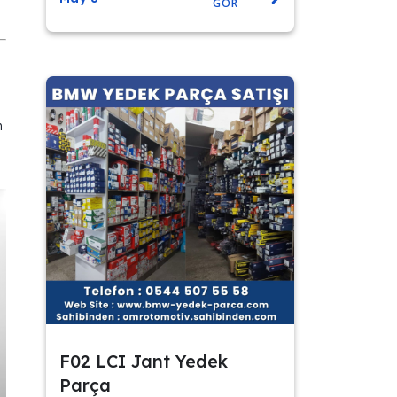
GÖR
n
F02 LCI Jant Yedek
Parça