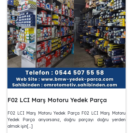
F02 LCI Marş Motoru Yedek Parça
F02 LCI Marş Motoru Yedek Parça F02 LCI Marş Motoru
Yedek Parça arıyorsanız, doğru parçayı doğru yerden
almak işin[…]