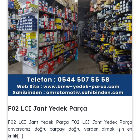
F02 LCI Jant Yedek Parça
F02 LCI Jant Yedek Parça F02 LCI Jant Yedek Parça
arıyorsanız, doğru parçayı doğru yerden almak işin en
kritik[…]