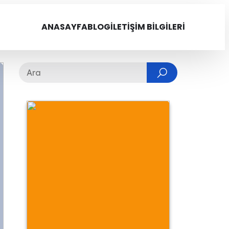
ANASAYFA
BLOG
İLETIŞIM BILGILERI