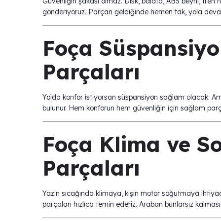
Güvenliğin şakası olmaz. Disk, balata, ABS beyni, fren hi
gönderiyoruz. Parçan geldiğinde hemen tak, yola deva
Foça Süspansiyo
Parçaları
Yolda konfor istiyorsan süspansiyon sağlam olacak. Amort
bulunur. Hem konforun hem güvenliğin için sağlam parç
Foça Klima ve S
Parçaları
Yazın sıcağında klimaya, kışın motor soğutmaya ihtiyaç
parçaları hızlıca temin ederiz. Araban bunlarsız kalması