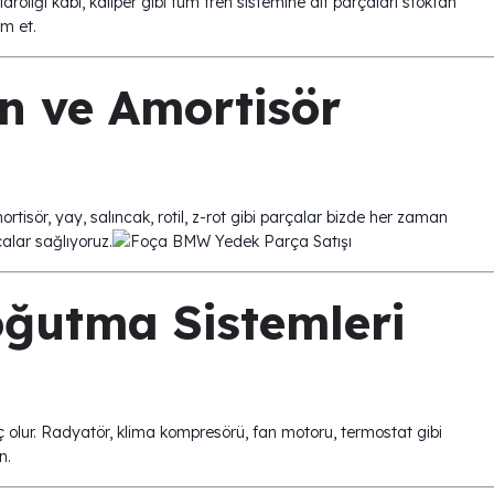
droliği kabı, kaliper gibi tüm fren sistemine ait parçaları stoktan
m et.
n ve Amortisör
isör, yay, salıncak, rotil, z-rot gibi parçalar bizde her zaman
alar sağlıyoruz.
oğutma Sistemleri
 olur. Radyatör, klima kompresörü, fan motoru, termostat gibi
n.