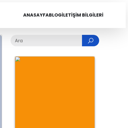
ANASAYFA
BLOG
İLETIŞIM BILGILERI