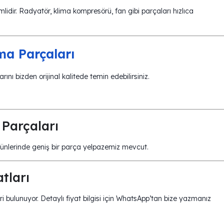
lidir. Radyatör, klima kompresörü, fan gibi parçaları hızlıca
ma Parçaları
rını bizden orijinal kalitede temin edebilirsiniz.
Parçaları
ürünlerinde geniş bir parça yelpazemiz mevcut.
tları
i bulunuyor. Detaylı fiyat bilgisi için WhatsApp’tan bize yazmanız