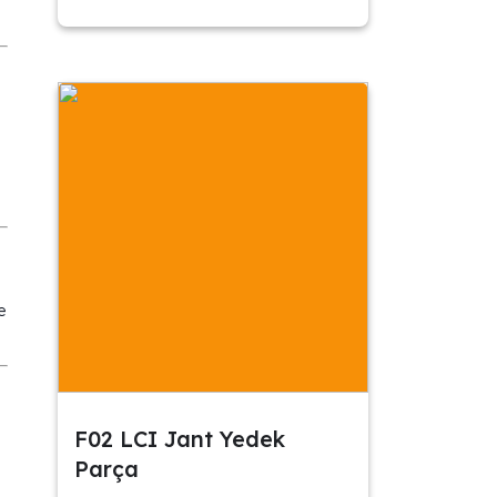
e
F02 LCI Jant Yedek
Parça