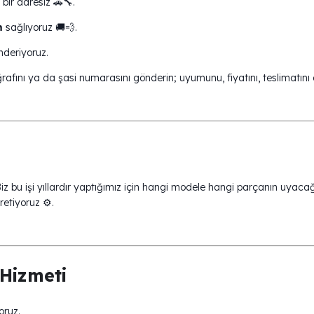
bir adresiz 🚗🔧.
m
sağlıyoruz 🚚💨.
deriyoruz.
rafını ya da şasi numarasını gönderin; uyumunu, fiyatını, teslimatını
Biz bu işi yıllardır yaptığımız için hangi modele hangi parçanın uyaca
etiyoruz ⚙️.
Hizmeti
oruz.