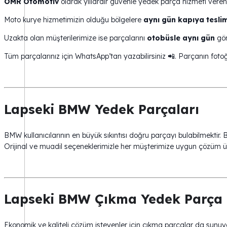
OMR Otomotiv
olarak yıllardır güvenle yedek parça hizmeti veren 
Moto kurye hizmetimizin olduğu bölgelere
aynı gün kapıya tesli
Uzakta olan müşterilerimize ise parçalarını
otobüsle aynı gün
gön
Tüm parçalarınız için WhatsApp’tan yazabilirsiniz 📲. Parçanın fotoğ
Lapseki BMW Yedek Parçaları
BMW kullanıcılarının en büyük sıkıntısı doğru parçayı bulabilmektir. 
Orijinal ve muadil seçeneklerimizle her müşterimize uygun çözüm ür
Lapseki BMW Çıkma Yedek Parça 
Ekonomik ve kaliteli çözüm isteyenler için çıkma parçalar da sunuy