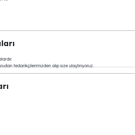
ları
lardır.
dan tedarikçilerimizden alıp size ulaştırıyoruz.
arı