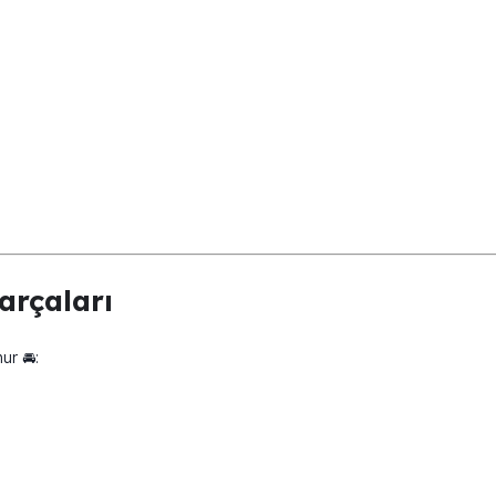
arçaları
ur 🚘: