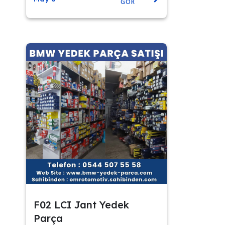
GÖR
F02 LCI Jant Yedek
Parça