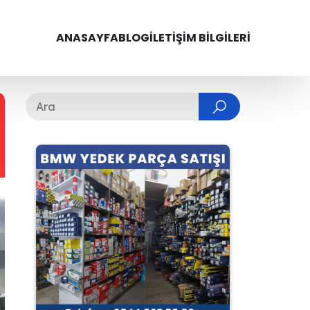
ANASAYFA
BLOG
İLETIŞIM BILGILERI