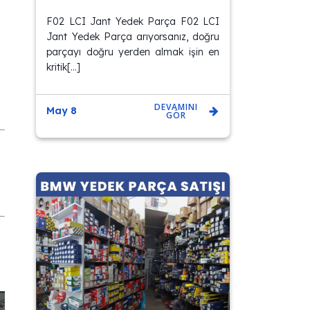
F02 LCI Jant Yedek Parça F02 LCI
Jant Yedek Parça arıyorsanız, doğru
parçayı doğru yerden almak işin en
kritik[…]
DEVAMINI
May 8
GÖR
i