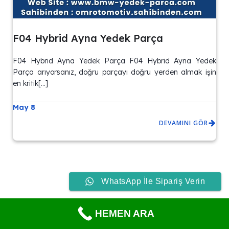
F04 Hybrid Ayna Yedek Parça
F04 Hybrid Ayna Yedek Parça F04 Hybrid Ayna Yedek
Parça arıyorsanız, doğru parçayı doğru yerden almak işin
en kritik[…]
May 8
DEVAMINI GÖR
WhatsApp İle Sipariş Verin
© 2026 BMW&Mini Yedek Parça Satışı – Aynı Gün Teslim.
HEMEN ARA
Created with
using WordPress and
Kubio