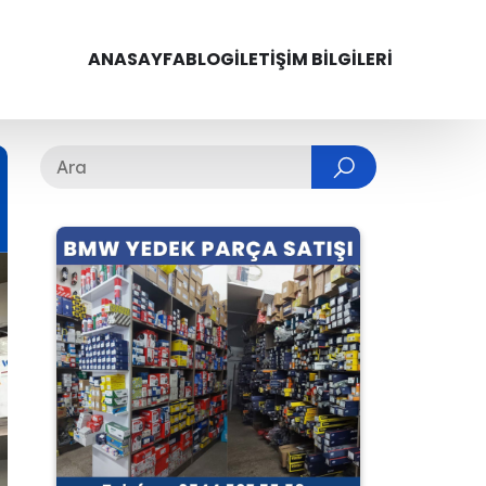
ANASAYFA
BLOG
İLETIŞIM BILGILERI