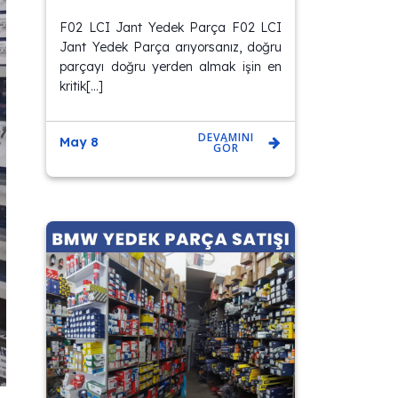
F02 LCI Jant Yedek Parça F02 LCI
Jant Yedek Parça arıyorsanız, doğru
parçayı doğru yerden almak işin en
kritik[…]
DEVAMINI
May 8
GÖR