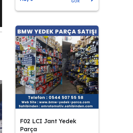
GÖR
F02 LCI Jant Yedek
Parça